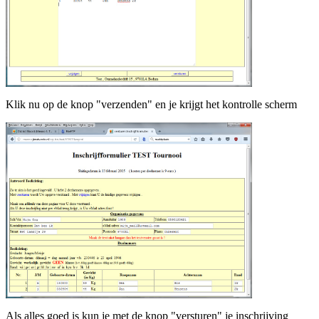
Klik nu op de knop "verzenden" en je krijgt het kontrolle scherm
Als alles goed is kun je met de knop "versturen" je inschrijving