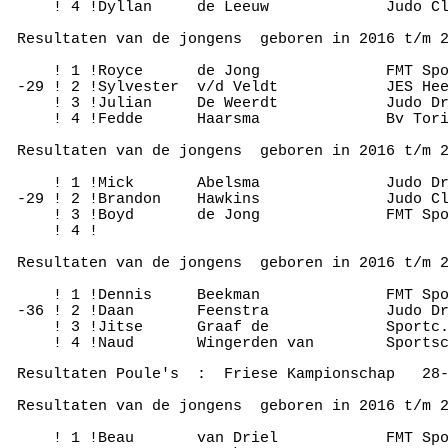
     ! 4 !Dyllan     de Leeuw             Judo Cl
 Resultaten van de jongens  geboren in 2016 t/m 2
     ! 1 !Royce      de Jong              FMT Spo
 -29 ! 2 !Sylvester  v/d Veldt            JES Hee
     ! 3 !Julian     De Weerdt            Judo Dr
     ! 4 !Fedde      Haarsma              Bv Tori
 Resultaten van de jongens  geboren in 2016 t/m 2
     ! 1 !Mick       Abelsma              Judo Dr
 -29 ! 2 !Brandon    Hawkins              Judo Cl
     ! 3 !Boyd       de Jong              FMT Spo
     ! 4 !

 Resultaten van de jongens  geboren in 2016 t/m 2
     ! 1 !Dennis     Beekman              FMT Spo
 -36 ! 2 !Daan       Feenstra             Judo Dr
     ! 3 !Jitse      Graaf de             Sportc.
 Resultaten Poule's  :  Friese Kampionschap   28-
 Resultaten van de jongens  geboren in 2016 t/m 2
     ! 1 !Beau       van Driel            FMT Spo