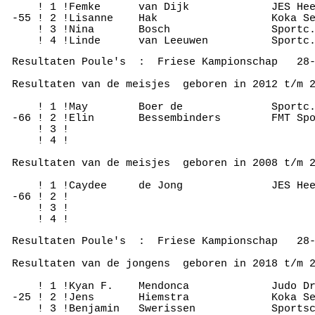
     ! 1 !Femke      van Dijk             JES Hee
 -55 ! 2 !Lisanne    Hak                  Koka Se
     ! 3 !Nina       Bosch                Sportc.
 Resultaten Poule's  :  Friese Kampionschap   28-
 Resultaten van de meisjes  geboren in 2012 t/m 2
     ! 1 !May        Boer de              Sportc.
 -66 ! 2 !Elin       Bessembinders        FMT Spo
     ! 3 !

     ! 4 !

 Resultaten van de meisjes  geboren in 2008 t/m 2
     ! 1 !Caydee     de Jong              JES Hee
 -66 ! 2 !

     ! 3 !

 Resultaten Poule's  :  Friese Kampionschap   28-
 Resultaten van de jongens  geboren in 2018 t/m 2
     ! 1 !Kyan F.    Mendonca             Judo Dr
 -25 ! 2 !Jens       Hiemstra             Koka Se
     ! 3 !Benjamin   Swerissen            Sportsc