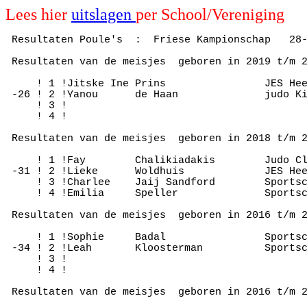
Lees hier
uitslagen
per School/Vereniging
 Resultaten Poule's  :  Friese Kampionschap   28-
 Resultaten van de meisjes  geboren in 2019 t/m 2
     ! 1 !Jitske Ine Prins                JES Hee
 -26 ! 2 !Yanou      de Haan              judo Ki
     ! 3 !

     ! 4 !

 Resultaten van de meisjes  geboren in 2018 t/m 2
     ! 1 !Fay        Chalikiadakis        Judo Cl
 -31 ! 2 !Lieke      Woldhuis             JES Hee
     ! 3 !Charlee    Jaij Sandford        Sportsc
     ! 4 !Emilia     Speller              Sportsc
 Resultaten van de meisjes  geboren in 2016 t/m 2
     ! 1 !Sophie     Badal                Sportsc
 -34 ! 2 !Leah       Kloosterman          Sportsc
     ! 3 !

     ! 4 !

 Resultaten van de meisjes  geboren in 2016 t/m 2