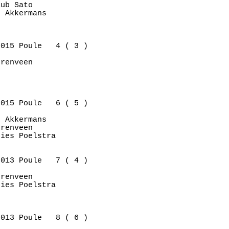
ub Sato      

 Akkermans   

015 Poule   4 ( 3 )

renveen      

015 Poule   6 ( 5 )

 Akkermans   

renveen      

ies Poelstra 

013 Poule   7 ( 4 )

renveen      

ies Poelstra 

013 Poule   8 ( 6 )
