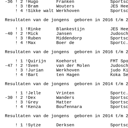
 -36 ! 2 !Hugo       Franken              Sportsc
     ! 3 !Bram       Wouters              JES Hee
     ! 4 !Sikke walt Werkhoven            Sportsc
 Resultaten van de jongens  geboren in 2016 t/m 2
     ! 1 !Rinke      Blankestijn          JES Hee
 -40 ! 2 !Mick       Jansen               Judosch
     ! 3 !Ruben      Middendorp           Sportsc
     ! 4 !Max        Boer de              Sportc.
 Resultaten van de jongens  geboren in 2016 t/m 2
     ! 1 !Quirijn    Koehorst             FMT Spo
 -47 ! 2 !Sven       van der Molen        Judosch
     ! 3 !Jurian     Werkhoven            judo Ki
     ! 4 !Bart       ten Hagen            Koka Se
 Resultaten van de jongens  geboren in 2014 t/m 2
     ! 1 !Jelle      Vrinten              Sportc.
 -30 ! 2 !Dex        Wanders              Sportsc
     ! 3 !Grey       Matter               Sportsc
     ! 4 !Kenza      Boufennara           Sportsc
 Resultaten van de jongens  geboren in 2014 t/m 2
     ! 1 !Sytze      Derksen              Sportsc