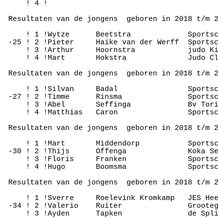
     ! 4 !

 Resultaten van de jongens  geboren in 2018 t/m 2
     ! 1 !Wytze      Beetstra             Sportsc
 -25 ! 2 !Pieter     Haike van der Werff  Sportsc
     ! 3 !Arthur     Hoornstra            judo Ki
     ! 4 !Mart       Hokstra              Judo Cl
 Resultaten van de jongens  geboren in 2018 t/m 2
     ! 1 !Silvan     Badal                Sportsc
 -27 ! 2 !Timme      Rinsma               Sportsc
     ! 3 !Abel       Seffinga             Bv Tori
     ! 4 !Matthias   Caron                Sportsc
 Resultaten van de jongens  geboren in 2018 t/m 2
     ! 1 !Mart       Middendorp           Sportsc
 -30 ! 2 !Thijs      Offenga              Koka Se
     ! 3 !Floris     Franken              Sportsc
     ! 4 !Hugo       Boomsma              Sportsc
 Resultaten van de jongens  geboren in 2018 t/m 2
     ! 1 !Sverre     Roelevink Kromkamp   JES Hee
 -34 ! 2 !Valerio    Ruiter               Grooteg
     ! 3 !Ayden      Tapken               de Spli