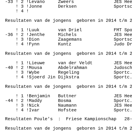
 -33 ! 2 !Levano     Zweers               JES Hee
     ! 3 !Jonne      Derksen              Sportsc
     ! 4 !

 Resultaten van de jongens  geboren in 2014 t/m 2
     ! 1 !Luuk       van Driel            FMT Spo
 -36 ! 2 !Jenthe     Michels              JES Hee
     ! 3 !Dion       Zaagemans            Sportsc
     ! 4 !Fynn       Kuntz                Judo Dr
 Resultaten van de jongens  geboren in 2014 t/m 2
     ! 1 !Lieuwe     van der Veldt        JES Hee
 -40 ! 2 !Mousa      Abdelrahman          Judosch
     ! 3 !Wybe       Regeling             Sportc.
     ! 4 !Sjoerd Jin Dijkstra             Sportc.
 Resultaten van de jongens  geboren in 2014 t/m 2
     ! 1 !Benjamin   Buttner              JES Hee
 -44 ! 2 !Maddy      Bosma                Sportc.
     ! 3 !Nick       Naumann              JES Hee
 Resultaten Poule's  :  Friese Kampionschap   28-
 Resultaten van de jongens  geboren in 2014 t/m 2