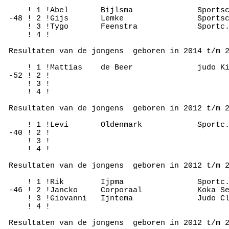
     ! 1 !Abel       Bijlsma              Sportsc
 -48 ! 2 !Gijs       Lemke                Sportsc
     ! 3 !Tygo       Feenstra             Sportc.
     ! 4 !

 Resultaten van de jongens  geboren in 2014 t/m 2
     ! 1 !Mattias    de Beer              judo Ki
 -52 ! 2 !

     ! 3 !

     ! 4 !

 Resultaten van de jongens  geboren in 2012 t/m 2
     ! 1 !Levi       Oldenmark            Sportc.
 -40 ! 2 !

     ! 3 !

     ! 4 !

 Resultaten van de jongens  geboren in 2012 t/m 2
     ! 1 !Rik        Ijpma                Sportc.
 -46 ! 2 !Jancko     Corporaal            Koka Se
     ! 3 !Giovanni   Ijntema              Judo Cl
     ! 4 !

 Resultaten van de jongens  geboren in 2012 t/m 2