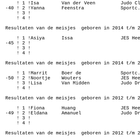
     ! 1 !Isa        Van der Veen         Judo Cl
 -40 ! 2 !Yanna      Feenstra             Sportc.
     ! 3 !

     ! 4 !

 Resultaten van de meisjes  geboren in 2014 t/m 2
     ! 1 !Asiya      Issa                 JES Hee
 -45 ! 2 !

     ! 3 !

     ! 4 !

 Resultaten van de meisjes  geboren in 2014 t/m 2
     ! 1 !Marrit     Boer de              Sportc.
 -50 ! 2 !Noortje    Wouters              JES Hee
     ! 3 !Lisa       Van Midden           Judo Dr
     ! 4 !

 Resultaten van de meisjes  geboren in 2012 t/m 2
     ! 1 !Fiona      Huang                JES Hee
 -49 ! 2 !Eldana     Amanuel              Judo Dr
     ! 3 !

     ! 4 !

 Resultaten van de meisjes  geboren in 2012 t/m 2