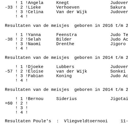
     ! 1 !Angela     Knegt                Judover
 -33 ! 2 !Lieke      Verhoeven            Sakura 
     ! 3 !Celina     Van der Wijk         Judover
     ! 4 !

 Resultaten van de meisjes  geboren in 2016 t/m 2
     ! 1 !Yanna      Feenstra             Judo Te
 -38 ! 2 !Selah      Bilder               Judo Ac
     ! 3 !Naomi      Drenthe              Jigoro 
     ! 4 !

 Resultaten van de meisjes  geboren in 2014 t/m 2
     ! 1 !Djoeke     Lubbers              Judover
 -57 ! 2 !Eloise     van der Wijk         Sonkei 
     ! 3 !Fabian     Koning               Judo Ac
     ! 4 !

 Resultaten van de meisjes  geboren in 2014 t/m 2
     ! 1 !Bernou     Siderius             Jigotai
 +60 ! 2 !

     ! 3 !

 Resultaten Poule's  :  Vliegveldtoernooi     11-