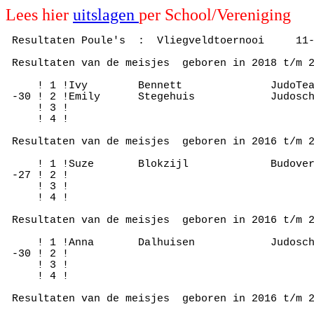
Lees hier
uitslagen
per School/Vereniging
 Resultaten Poule's  :  Vliegveldtoernooi     11-
 Resultaten van de meisjes  geboren in 2018 t/m 2
     ! 1 !Ivy        Bennett              JudoTea
 -30 ! 2 !Emily      Stegehuis            Judosch
     ! 3 !

     ! 4 !

 Resultaten van de meisjes  geboren in 2016 t/m 2
     ! 1 !Suze       Blokzijl             Budover
 -27 ! 2 !

     ! 3 !

     ! 4 !

 Resultaten van de meisjes  geboren in 2016 t/m 2
     ! 1 !Anna       Dalhuisen            Judosch
 -30 ! 2 !

     ! 3 !

     ! 4 !

 Resultaten van de meisjes  geboren in 2016 t/m 2