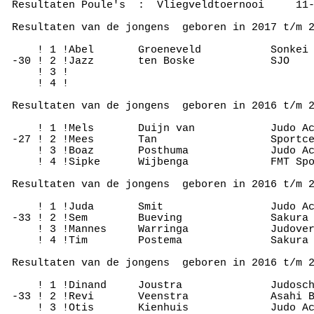
 Resultaten Poule's  :  Vliegveldtoernooi     11-
 Resultaten van de jongens  geboren in 2017 t/m 2
     ! 1 !Abel       Groeneveld           Sonkei 
 -30 ! 2 !Jazz       ten Boske            SJO    
     ! 3 !

     ! 4 !

 Resultaten van de jongens  geboren in 2016 t/m 2
     ! 1 !Mels       Duijn van            Judo Ac
 -27 ! 2 !Mees       Tan                  Sportce
     ! 3 !Boaz       Posthuma             Judo Ac
     ! 4 !Sipke      Wijbenga             FMT Spo
 Resultaten van de jongens  geboren in 2016 t/m 2
     ! 1 !Juda       Smit                 Judo Ac
 -33 ! 2 !Sem        Bueving              Sakura 
     ! 3 !Mannes     Warringa             Judover
     ! 4 !Tim        Postema              Sakura 
 Resultaten van de jongens  geboren in 2016 t/m 2
     ! 1 !Dinand     Joustra              Judosch
 -33 ! 2 !Revi       Veenstra             Asahi B
     ! 3 !Otis       Kienhuis             Judo Ac