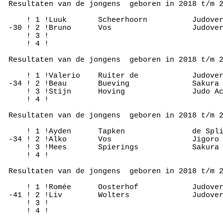
 Resultaten van de jongens  geboren in 2018 t/m 2
     ! 1 !Luuk       Scheerhoorn          Judover
 -30 ! 2 !Bruno      Vos                  Judover
     ! 3 !

     ! 4 !

 Resultaten van de jongens  geboren in 2018 t/m 2
     ! 1 !Valerio    Ruiter de            Judover
 -34 ! 2 !Beau       Bueving              Sakura 
     ! 3 !Stijn      Hoving               Judo Ac
     ! 4 !

 Resultaten van de jongens  geboren in 2018 t/m 2
     ! 1 !Ayden      Tapken               de Spli
 -34 ! 2 !Alko       Vos                  Jigoro 
     ! 3 !Mees       Spierings            Sakura 
     ! 4 !

 Resultaten van de jongens  geboren in 2018 t/m 2
     ! 1 !Romée      Oosterhof            Judover
 -41 ! 2 !Liv        Wolters              Judover
     ! 3 !
