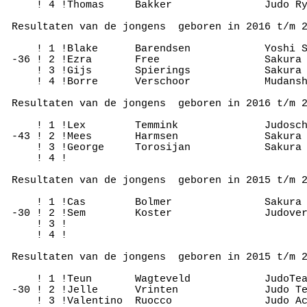
     ! 4 !Thomas     Bakker               Judo Ry
 Resultaten van de jongens  geboren in 2016 t/m 2
     ! 1 !Blake      Barendsen            Yoshi S
 -36 ! 2 !Ezra       Free                 Sakura 
     ! 3 !Gijs       Spierings            Sakura 
     ! 4 !Borre      Verschoor            Mudansh
 Resultaten van de jongens  geboren in 2016 t/m 2
     ! 1 !Lex        Temmink              Judosch
 -43 ! 2 !Mees       Harmsen              Sakura 
     ! 3 !George     Torosijan            Sakura 
     ! 4 !

 Resultaten van de jongens  geboren in 2015 t/m 2
     ! 1 !Cas        Bolmer               Sakura 
 -30 ! 2 !Sem        Koster               Judover
     ! 3 !

     ! 4 !

 Resultaten van de jongens  geboren in 2015 t/m 2
     ! 1 !Teun       Wagteveld            JudoTea
 -30 ! 2 !Jelle      Vrinten              Judo Te
     ! 3 !Valentino  Ruocco               Judo Ac