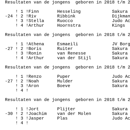
 Resultaten van de jongens  geboren in 2018 t/m 2
     ! 1 !Finn       Hesseling            Sakura 
 -24 ! 2 !Riv        Ribbink              Dijkman
     ! 3 !Stella     Ruocco               Judo Ac
     ! 4 !Arthur     Hoornstra            Kings  
 Resultaten van de jongens  geboren in 2018 t/m 2
     ! 1 !Athena     Esmaeili             JV Borg
 -27 ! 2 !Boris      Ruiter               Sakura 
     ! 3 !Ronin      van Renesse          Sakura 
     ! 4 !Arthur     van der Stijl        Sakura 
 Resultaten van de jongens  geboren in 2018 t/m 2
     ! 1 !Renzo      Puper                Judo Ac
 -27 ! 2 !Noah       Mulder               Sakura 
     ! 3 !Aron       Boeve                Sakura 
     ! 4 !

 Resultaten van de jongens  geboren in 2018 t/m 2
     ! 1 !Jort       Plijter              Sakura 
 -30 ! 2 !Joachim    van der Molen        Sakura 
     ! 3 !Jasper     Plas                 Judo Ac
     ! 4 !
