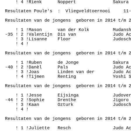
 Resultaten Poule's  :  Vliegveldtoernooi     11-
 Resultaten van de jongens  geboren in 2014 t/m 2
     ! 1 !Mason      van der Kolk         Mudansh
 -35 ! 2 !Valentijn  Dis van              Judo Ac
     ! 3 !Lisanne    Floor                Judosch
     ! 4 !

 Resultaten van de jongens  geboren in 2014 t/m 2
     ! 1 !Ruben      de Jonge             Sakura 
 -40 ! 2 !Danèl      Pals                 Judo Ac
     ! 3 !Joas       Linden van der       Judo Ac
     ! 4 !Tijmen     Renting              Yoshi S
 Resultaten van de jongens  geboren in 2014 t/m 2
     ! 1 !Jesse      Eijsinga             Judover
 -44 ! 2 !Sophie     Drenthe              Jigoro 
     ! 3 !Kaan       Ozturk               Judosch
     ! 4 !

 Resultaten van de jongens  geboren in 2014 t/m 2
     ! 1 !Juliette   Resch                Judo Ac