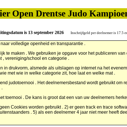
lier Open Drentse Judo Kampioe
uitingsdatum is 13 september 2026
Inschrijfgeld per deelnemer is 17.5 e
 naar volledige openheid en transparantie .
jk te maken . We gebruiken je opgave voor het publiceren van 
t , vereniging/school en categorie .
t en in drukvorm, alsmede als uitslagen op internet na het evene
ie met wie in welke categorie zit, hoe laat en welke mat .
nd judotoernooi . Het deelnemersbestand wordt gebruikt om resu
 .
et toernooi .
De kans is groot dat een van uw deelnemers herke
r geen Cookies worden gebruikt . 2) er geen track en trace softw
uitenstaanders . 5) als een deelnemer 4 jaar niet meer heeft d